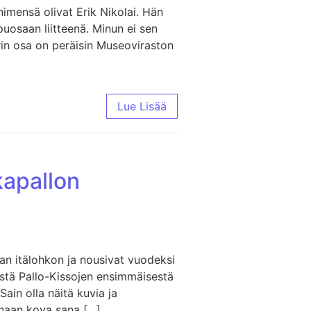
nimensä olivat Erik Nikolai. Hän
puosaan liitteenä. Minun ei sen
urin osa on peräisin Museoviraston
Lue Lisää
kapallon
jan itälohkon ja nousivat vuodeksi
stä Pallo-Kissojen ensimmäisestä
ain olla näitä kuvia ja
anaan kova sana […]