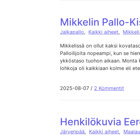
Mikkelin Pallo-K
Jalkapallo
,
Kaikki aiheet
,
Mikkeli
Mikkelissä on ollut kaksi kovataso
Palloilijoita nopeampi, kun se hie
ykköstaso tuohon aikaan. Monta k
lohkoja oli kaikkiaan kolme eli ete
2025-08-07
/
2 Kommentit
Henkilökuvia Eer
Järvenpää
,
Kaikki aiheet
,
Maalau