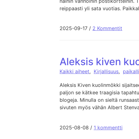
näihin vanhoihin postikortteihin. T
reippaasti yli sata vuotias. Paikk
2025-09-17
/
2 Kommentit
Aleksis kiven ku
Kaikki aiheet
,
Kirjallisuus
,
paikall
Aleksis Kiven kuolinmökki sijaitse
paljon se kätkee traagisia tapaht
blogeja. Minulla on sieltä runsaast
sivuten myös vähän Albert Stenva
2025-08-08
/
1 kommentti