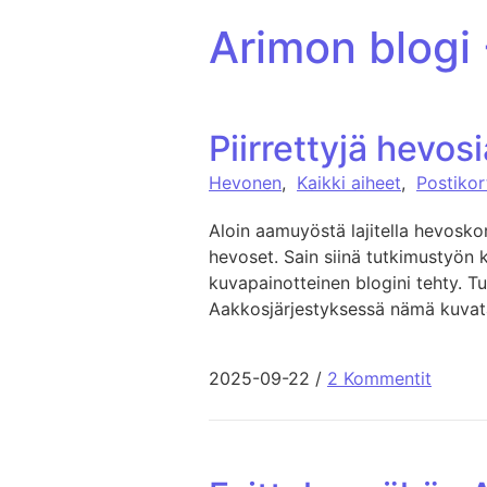
ohita sisältöön
Arimon blogi
Piirrettyjä hevos
Hevonen
,
Kaikki aiheet
,
Postikor
Aloin aamuyöstä lajitella hevoskort
hevoset. Sain siinä tutkimustyön k
kuvapainotteinen blogini tehty. Tuo
Aakkosjärjestyksessä nämä kuvata
2025-09-22
/
2 Kommentit