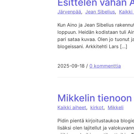
Esittelen vähän 
Järvenpää
,
Jean Sibelius
,
Kaikki
Kun Aino ja Jean Sibelius rakennu
loppuun. Heidän kodistaan tuli Ain
pari sataa kuvaa. Olen jo tuonut 
blogeissani. Arkkitehti Lars […]
2025-09-18
/
0 kommenttia
Mikkelin tienoon 
Kaikki aiheet
,
kirkot
,
Mikkeli
Pidin pientä kirjoitustaukoa blogi
lisäksi olen lajitellut ja valokuvan