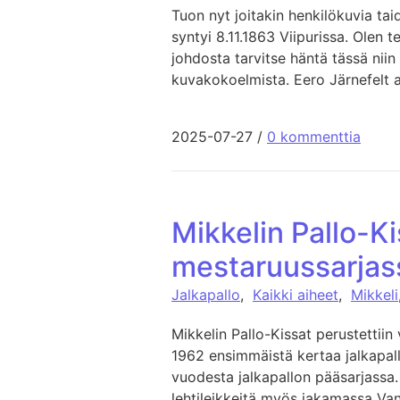
Tuon nyt joitakin henkilökuvia tai
syntyi 8.11.1863 Viipurissa. Olen 
johdosta tarvitse häntä tässä niin
kuvakokoelmista. Eero Järnefelt 
2025-07-27
/
0 kommenttia
Mikkelin Pallo-K
mestaruussarjas
Jalkapallo
,
Kaikki aiheet
,
Mikkeli
Mikkelin Pallo-Kissat perustettii
1962 ensimmäistä kertaa jalkapal
vuodesta jalkapallon pääsarjassa. 
lehtileikkeitä myös jakamassa Van