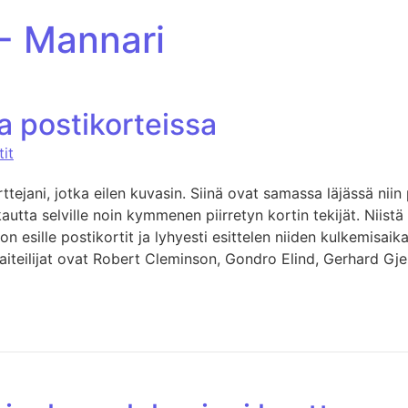
 - Mannari
ia postikorteissa
tit
tejani, jotka eilen kuvasin. Siinä ovat samassa läjässä niin 
autta selville noin kymmenen piirretyn kortin tekijät. Niist
n esille postikortit ja lyhyesti esittelen niiden kulkemisaikaa
iteilijat ovat Robert Cleminson, Gondro Elind, Gerhard Gj