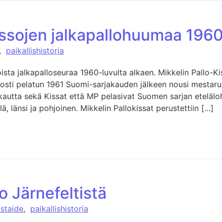
issojen jalkapallohuumaa 1960
,
paikallishistoria
ista jalkapalloseuraa 1960-luvulta alkaen. Mikkelin Pallo-Kis
nosti pelatun 1961 Suomi-sarjakauden jälkeen nousi mestaruu
autta sekä Kissat että MP pelasivat Suomen sarjan eteläl
lä, länsi ja pohjoinen. Mikkelin Pallokissat perustettiin […]
o Järnefeltistä
staide
,
paikallishistoria