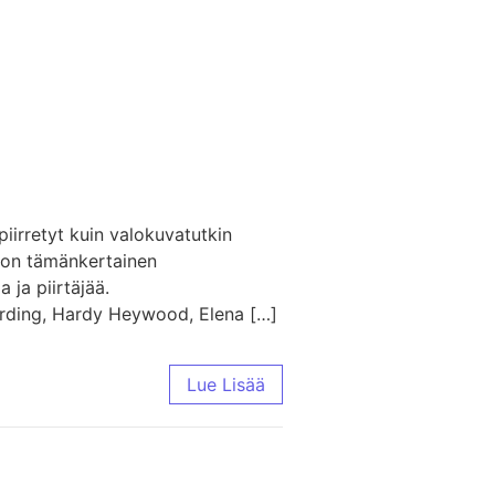
piirretyt kuin valokuvatutkin
ä on tämänkertainen
 ja piirtäjää.
erding, Hardy Heywood, Elena […]
Lue Lisää