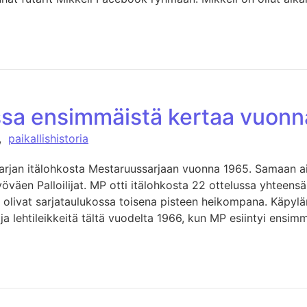
sa ensimmäistä kertaa vuonn
,
paikallishistoria
sarjan itälohkosta Mestaruussarjaan vuonna 1965. Samaan a
öväen Palloilijat. MP otti itälohkosta 22 ottelussa yhteensä 
olivat sarjataulukossa toisena pisteen heikompana. Käpylän
a lehtileikkeitä tältä vuodelta 1966, kun MP esiintyi ensim