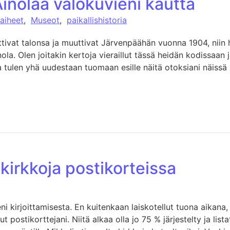
Ainolaa valokuvieni kautta
 aiheet
,
Museot
,
paikallishistoria
ttivat talonsa ja muuttivat Järvenpäähän vuonna 1904, niin 
ola. Olen joitakin kertoja vieraillut tässä heidän kodissaan j
ja tulen yhä uudestaan tuomaan esille näitä otoksiani näissä
kirkkoja postikorteissa
eni kirjoittamisesta. En kuitenkaan laiskotellut tuona aikana
nut postikorttejani. Niitä alkaa olla jo 75 % järjestelty ja lis