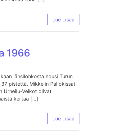
Lue Lisää
a 1966
ikaan länsilohkosta nousi Turun
37 pistettä. Mikkelin Pallokissat
 Urheilu-Veikot olivat
mäistä kertaa […]
Lue Lisää