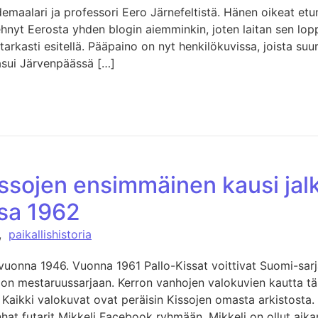
demaalari ja professori Eero Järnefeltistä. Hänen oikeat etu
tehnyt Eerosta yhden blogin aiemminkin, joten laitan sen lop
 tarkasti esitellä. Pääpaino on nyt henkilökuvissa, joista su
asui Järvenpäässä […]
issojen ensimmäinen kausi jal
sa 1962
,
paikallishistoria
n vuonna 1946. Vuonna 1961 Pallo-Kissat voittivat Suomi-sar
lon mestaruussarjaan. Kerron vanhojen valokuvien kautta tä
Kaikki valokuvat ovat peräisin Kissojen omasta arkistosta. S
hat futarit Mikkeli Facebook ryhmään. Mikkeli on ollut aik