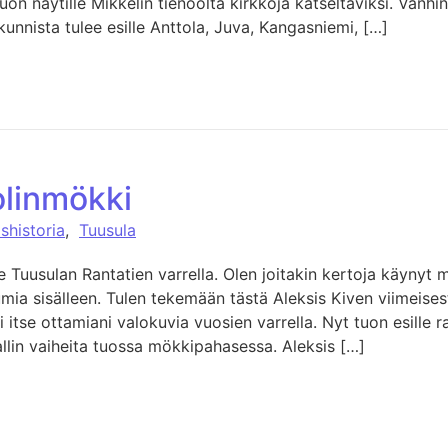
uon näytille Mikkelin tienoolta kirkkoja katseltaviksi. Vanhin
akunnista tulee esille Anttola, Juva, Kangasniemi, […]
olinmökki
ishistoria
,
Tuusula
e Tuusulan Rantatien varrella. Olen joitakin kertoja käynyt m
umia sisälleen. Tulen tekemään tästä Aleksis Kiven viimeise
i itse ottamiani valokuvia vuosien varrella. Nyt tuon esille r
llin vaiheita tuossa mökkipahasessa. Aleksis […]