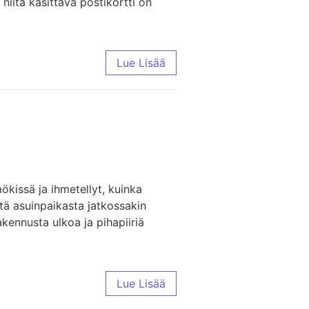
 niitä käsittävä postikortti on
Lue Lisää
ökissä ja ihmetellyt, kuinka
stä asuinpaikasta jatkossakin
akennusta ulkoa ja pihapiiriä
Lue Lisää