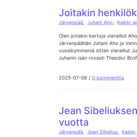
Joitakin henkilö
Järvenpää
,
Juhani Aho
,
Kaikki a
Olen joitakin kertoja vieraillut A
Järvenpäähän Juhani Aho ja Venny 
vuosikymmeniä sitten vieraillut Ju
Juhanin isän rovasti Theodor Brof
2025-07-08
/
0 kommenttia
Jean Sibeliuksen
vuotta
Järvenpää
,
Jean Sibelius
,
Kaikki