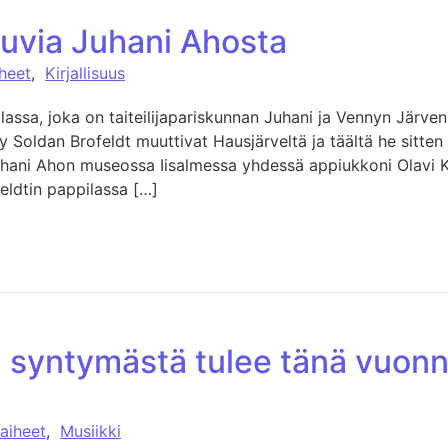
kuvia Juhani Ahosta
iheet
,
Kirjallisuus
holassa, joka on taiteilijapariskunnan Juhani ja Vennyn Järve
Soldan Brofeldt muuttivat Hausjärveltä ja täältä he sitten 
hani Ahon museossa Iisalmessa yhdessä appiukkoni Olavi K:n 
eldtin pappilassa […]
 syntymästä tulee tänä vuonn
 aiheet
,
Musiikki