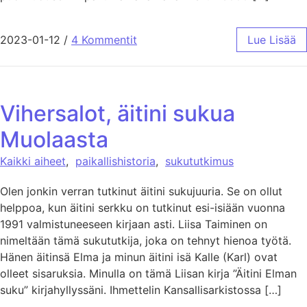
2023-01-12
/
4 Kommentit
Lue Lisää
Vihersalot, äitini sukua
Muolaasta
Kaikki aiheet
,
paikallishistoria
,
sukututkimus
Olen jonkin verran tutkinut äitini sukujuuria. Se on ollut
helppoa, kun äitini serkku on tutkinut esi-isiään vuonna
1991 valmistuneeseen kirjaan asti. Liisa Taiminen on
nimeltään tämä sukututkija, joka on tehnyt hienoa työtä.
Hänen äitinsä Elma ja minun äitini isä Kalle (Karl) ovat
olleet sisaruksia. Minulla on tämä Liisan kirja ”Äitini Elman
suku” kirjahyllyssäni. Ihmettelin Kansallisarkistossa […]