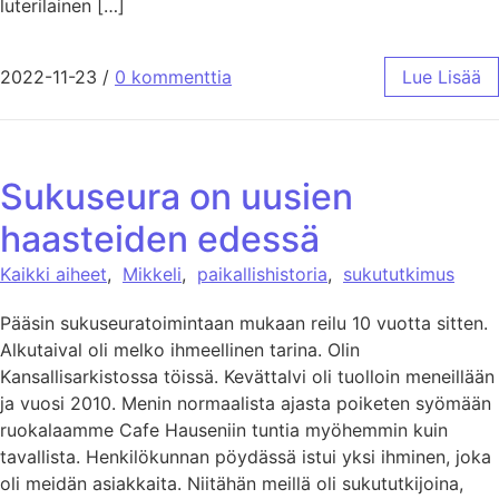
luterilainen […]
2022-11-23
/
0 kommenttia
Lue Lisää
Sukuseura on uusien
haasteiden edessä
Kaikki aiheet
,
Mikkeli
,
paikallishistoria
,
sukututkimus
Pääsin sukuseuratoimintaan mukaan reilu 10 vuotta sitten.
Alkutaival oli melko ihmeellinen tarina. Olin
Kansallisarkistossa töissä. Kevättalvi oli tuolloin meneillään
ja vuosi 2010. Menin normaalista ajasta poiketen syömään
ruokalaamme Cafe Hauseniin tuntia myöhemmin kuin
tavallista. Henkilökunnan pöydässä istui yksi ihminen, joka
oli meidän asiakkaita. Niitähän meillä oli sukututkijoina,