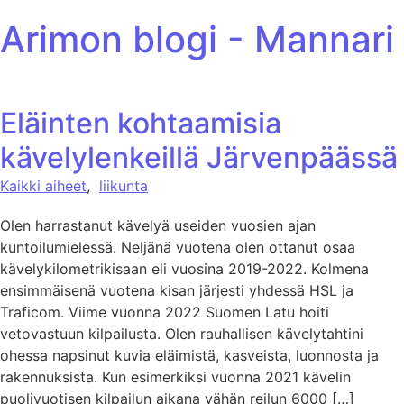
ohita sisältöön
Arimon blogi - Mannari
Eläinten kohtaamisia
kävelylenkeillä Järvenpäässä
Kaikki aiheet
,
liikunta
Olen harrastanut kävelyä useiden vuosien ajan
kuntoilumielessä. Neljänä vuotena olen ottanut osaa
kävelykilometrikisaan eli vuosina 2019-2022. Kolmena
ensimmäisenä vuotena kisan järjesti yhdessä HSL ja
Traficom. Viime vuonna 2022 Suomen Latu hoiti
vetovastuun kilpailusta. Olen rauhallisen kävelytahtini
ohessa napsinut kuvia eläimistä, kasveista, luonnosta ja
rakennuksista. Kun esimerkiksi vuonna 2021 kävelin
puolivuotisen kilpailun aikana vähän reilun 6000 […]