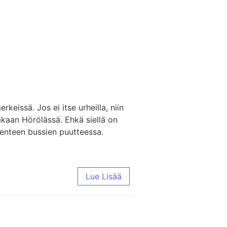
keissä. Jos ei itse urheilla, niin
akaan Hörölässä. Ehkä siellä on
iikenteen bussien puutteessa.
Lue Lisää