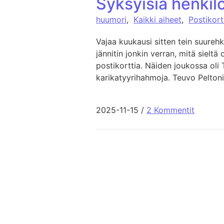
Syksyisiä henkilö
huumori
,
Kaikki aiheet
,
Postikort
Vajaa kuukausi sitten tein suureh
jännitin jonkin verran, mitä sieltä 
postikorttia. Näiden joukossa oli 
karikatyyrihahmoja. Teuvo Pelton
2025-11-15
/
2 Kommentit