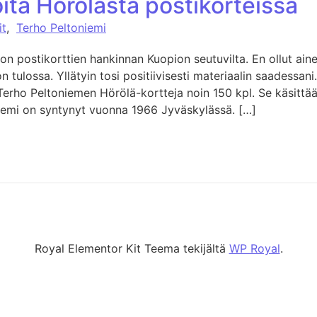
itä Hörölästä postikorteissa
it
,
Terho Peltoniemi
kon postikorttien hankinnan Kuopion seutuvilta. En ollut ain
on tulossa. Yllätyin tosi positiivisesti materiaalin saadessani
Terho Peltoniemen Hörölä-kortteja noin 150 kpl. Se käsittää 
iemi on syntynyt vuonna 1966 Jyväskylässä. […]
Royal Elementor Kit Teema tekijältä
WP Royal
.