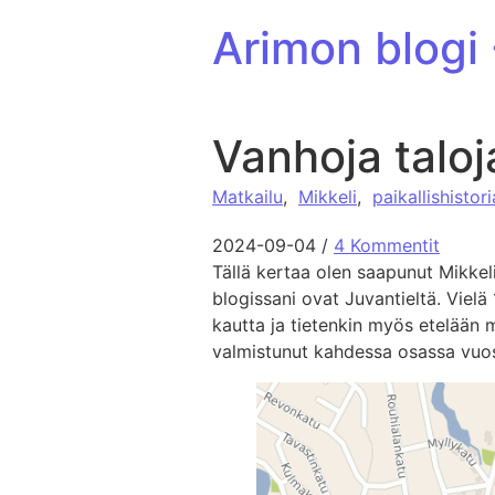
ohita sisältöön
Arimon blogi
Vanhoja taloj
Matkailu
,
Mikkeli
,
paikallishistori
2024-09-04
/
4 Kommentit
Tällä kertaa olen saapunut Mikke
blogissani ovat Juvantieltä. Vielä 1
kautta ja tietenkin myös etelään m
valmistunut kahdessa osassa vuos