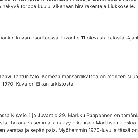
a näkyvä torppa kuului aikanaan hirsirakentaja Liukkoselle.
nkin kuvan osoitteessa Juvantie 11 olevasta talosta. Ajank
 Taavi Tantun talo. Komeaa mansardikattoa on moneen suu
1970. Kuva on Elkan arkistosta.
sa Kisatie 1 ja Juvantie 29. Markku Paappanen on tämänkin
tosta. Takana vasemmalla näkyy pikkuisen Marttisen kioskia
sen verstas ja sepän paja. Myöhemmin 1970-luvulla tässä on 