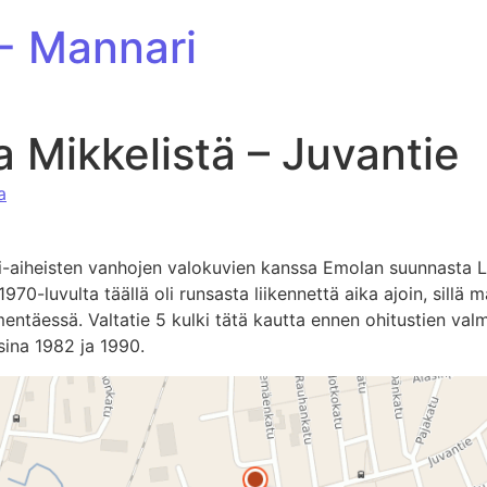
 - Mannari
a Mikkelistä – Juvantie
a
li-aiheisten vanhojen valokuvien kanssa Emolan suunnasta L
970-luvulta täällä oli runsasta liikennettä aika ajoin, sillä m
entäessä. Valtatie 5 kulki tätä kautta ennen ohitustien valm
ina 1982 ja 1990.