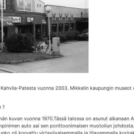
 Kahvila-Patesta vuonna 2003. Mikkelin kaupungin museot 
 1
än kuvan vuonna 1970.Tässä talossa on asunut aikanaan A
pinimen auto sai sen ponttoonimaisen muotoilun johdosta. Er
runko oli korvattu virtaviivaisemmalla ja tilavammalla korir