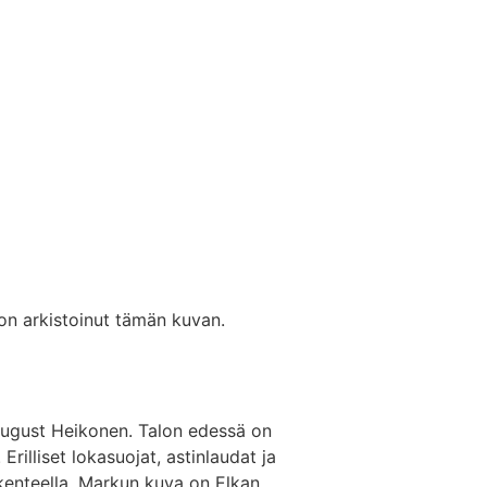
on arkistoinut tämän kuvan.
ugust Heikonen. Talon edessä on
illiset lokasuojat, astinlaudat ja
akenteella. Markun kuva on Elkan