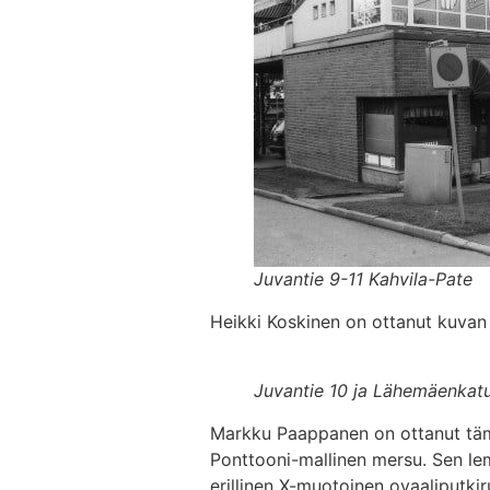
Juvantie 9-11 Kahvila-Pate
Heikki Koskinen on ottanut kuvan
Juvantie 10 ja Lähemäenkatu
Markku Paappanen on ottanut täm
Ponttooni-mallinen mersu. Sen lem
erillinen X-muotoinen ovaaliputki