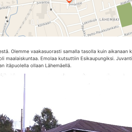
iestä. Olemme vaakasuorasti samalla tasolla kuin aikanaan 
oli maalaiskuntaa. Emolaa kutsuttiin Esikaupungiksi. Juvant
n itäpuolella ollaan Lähemäellä.