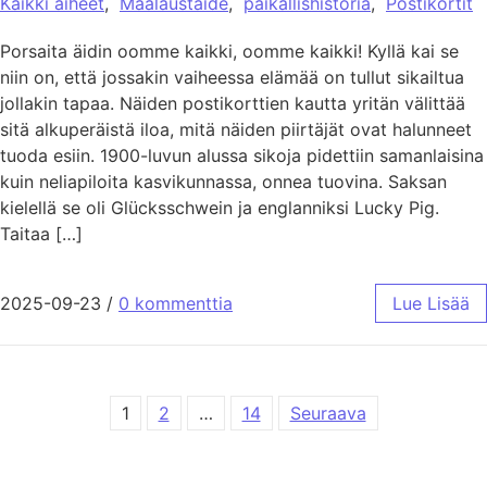
Kaikki aiheet
,
Maalaustaide
,
paikallishistoria
,
Postikortit
Porsaita äidin oomme kaikki, oomme kaikki! Kyllä kai se
niin on, että jossakin vaiheessa elämää on tullut sikailtua
jollakin tapaa. Näiden postikorttien kautta yritän välittää
sitä alkuperäistä iloa, mitä näiden piirtäjät ovat halunneet
tuoda esiin. 1900-luvun alussa sikoja pidettiin samanlaisina
kuin neliapiloita kasvikunnassa, onnea tuovina. Saksan
kielellä se oli Glücksschwein ja englanniksi Lucky Pig.
Taitaa […]
2025-09-23
/
0 kommenttia
Lue Lisää
Artikkelien sivutus
1
2
…
14
Seuraava