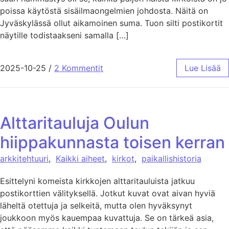
poissa käytöstä sisäilmaongelmien johdosta. Näitä on
Jyväskylässä ollut aikamoinen suma. Tuon silti postikortit
näytille todistaakseni samalla […]
2025-10-25
/
2 Kommentit
Lue Lisää
Alttaritauluja Oulun
hiippakunnasta toisen kerran
arkkitehtuuri
,
Kaikki aiheet
,
kirkot
,
paikallishistoria
Esittelyni komeista kirkkojen alttaritauluista jatkuu
postikorttien välityksellä. Jotkut kuvat ovat aivan hyviä
läheltä otettuja ja selkeitä, mutta olen hyväksynyt
joukkoon myös kauempaa kuvattuja. Se on tärkeä asia,