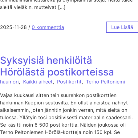
sieltä vieläkin, mutteivat […]
2025-11-28
/
0 kommenttia
Lue Lisää
Syksyisiä henkilöitä
Hörölästä postikorteissa
huumori
,
Kaikki aiheet
,
Postikortit
,
Terho Peltoniemi
Vajaa kuukausi sitten tein suurehkon postikorttien
hankinnan Kuopion seutuvilta. En ollut aineistoa nähnyt
aikaisemmin, joten jännitin jonkin verran, mitä sieltä on
tulossa. Yllätyin tosi positiivisesti materiaalin saadessani.
Se käsitti noin 6 500 postikorttia. Näiden joukossa oli
Terho Peltoniemen Hörölä-kortteja noin 150 kpl. Se