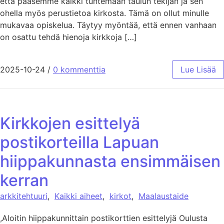
että pääsemme kaikki tuntemaan taulun tekijän ja sen
ohella myös perustietoa kirkosta. Tämä on ollut minulle
mukavaa opiskelua. Täytyy myöntää, että ennen vanhaan
on osattu tehdä hienoja kirkkoja […]
2025-10-24
/
0 kommenttia
Lue Lisää
Kirkkojen esittelyä
postikorteilla Lapuan
hiippakunnasta ensimmäisen
kerran
arkkitehtuuri
,
Kaikki aiheet
,
kirkot
,
Maalaustaide
,Aloitin hiippakunnittain postikorttien esittelyjä Oulusta