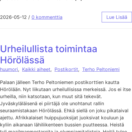
2026-05-12
/
0 kommenttia
Lue Lisää
Urheilullista toimintaa
Hörölässä
huumori
,
Kaikki aiheet
,
Postikortit
,
Terho Peltoniemi
Palaan jälleen Terho Peltoniemen postikorttien kautta
Hörölään. Nyt liikutaan urheilullisissa merkeissä. Jos ei itse
urheilla, niin katsotaan, kun muut sitä tekevät.
Jyväskyläläisenä ei piirtäjä ole unohtanut rallin
seuraamistakaan Hörölässä. Ehkä siellä on joku pikataival
ajettu. Afrikkalaiset huippujuoksijat juoksivat kouluun ja
kyliin aikanaan lähiliikenteen bussien puutteessa. Heistä
tuli maailmanmestareita ja olympiamitalisteja. Heitä tulee