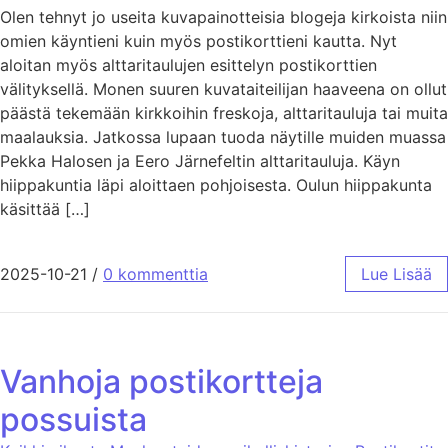
Olen tehnyt jo useita kuvapainotteisia blogeja kirkoista niin
omien käyntieni kuin myös postikorttieni kautta. Nyt
aloitan myös alttaritaulujen esittelyn postikorttien
välityksellä. Monen suuren kuvataiteilijan haaveena on ollut
päästä tekemään kirkkoihin freskoja, alttaritauluja tai muita
maalauksia. Jatkossa lupaan tuoda näytille muiden muassa
Pekka Halosen ja Eero Järnefeltin alttaritauluja. Käyn
hiippakuntia läpi aloittaen pohjoisesta. Oulun hiippakunta
käsittää […]
2025-10-21
/
0 kommenttia
Lue Lisää
Vanhoja postikortteja
possuista