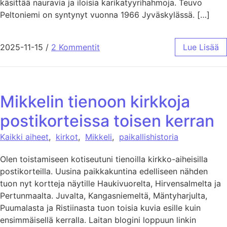
käsittää nauravia ja iloisia karikatyyrihahmoja. Teuvo
Peltoniemi on syntynyt vuonna 1966 Jyväskylässä. […]
2025-11-15
/
2 Kommentit
Lue Lisää
Mikkelin tienoon kirkkoja
postikorteissa toisen kerran
Kaikki aiheet
,
kirkot
,
Mikkeli
,
paikallishistoria
Olen toistamiseen kotiseutuni tienoilla kirkko-aiheisilla
postikorteilla. Uusina paikkakuntina edelliseen nähden
tuon nyt kortteja näytille Haukivuorelta, Hirvensalmelta ja
Pertunmaalta. Juvalta, Kangasniemeltä, Mäntyharjulta,
Puumalasta ja Ristiinasta tuon toisia kuvia esille kuin
ensimmäisellä kerralla. Laitan blogini loppuun linkin