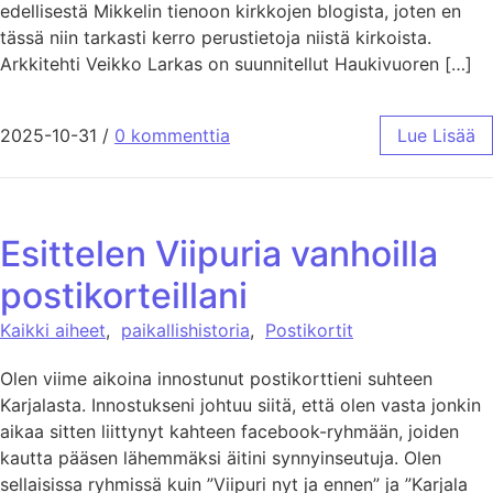
edellisestä Mikkelin tienoon kirkkojen blogista, joten en
tässä niin tarkasti kerro perustietoja niistä kirkoista.
Arkkitehti Veikko Larkas on suunnitellut Haukivuoren […]
2025-10-31
/
0 kommenttia
Lue Lisää
Esittelen Viipuria vanhoilla
postikorteillani
Kaikki aiheet
,
paikallishistoria
,
Postikortit
Olen viime aikoina innostunut postikorttieni suhteen
Karjalasta. Innostukseni johtuu siitä, että olen vasta jonkin
aikaa sitten liittynyt kahteen facebook-ryhmään, joiden
kautta pääsen lähemmäksi äitini synnyinseutuja. Olen
sellaisissa ryhmissä kuin ”Viipuri nyt ja ennen” ja ”Karjala