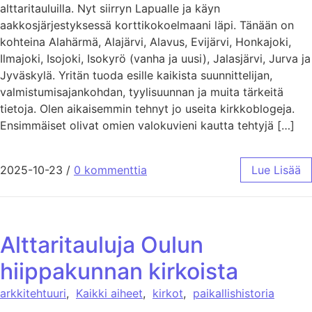
alttaritauluilla. Nyt siirryn Lapualle ja käyn
aakkosjärjestyksessä korttikokoelmaani läpi. Tänään on
kohteina Alahärmä, Alajärvi, Alavus, Evijärvi, Honkajoki,
Ilmajoki, Isojoki, Isokyrö (vanha ja uusi), Jalasjärvi, Jurva ja
Jyväskylä. Yritän tuoda esille kaikista suunnittelijan,
valmistumisajankohdan, tyylisuunnan ja muita tärkeitä
tietoja. Olen aikaisemmin tehnyt jo useita kirkkoblogeja.
Ensimmäiset olivat omien valokuvieni kautta tehtyjä […]
2025-10-23
/
0 kommenttia
Lue Lisää
Alttaritauluja Oulun
hiippakunnan kirkoista
arkkitehtuuri
,
Kaikki aiheet
,
kirkot
,
paikallishistoria