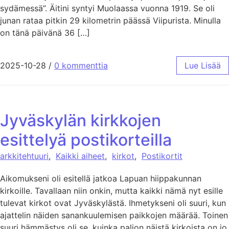
sydämessä”. Äitini syntyi Muolaassa vuonna 1919. Se oli
junan rataa pitkin 29 kilometrin päässä Viipurista. Minulla
on tänä päivänä 36 […]
2025-10-28
/
0 kommenttia
Lue Lisää
Jyväskylän kirkkojen
esittelyä postikorteilla
arkkitehtuuri
,
Kaikki aiheet
,
kirkot
,
Postikortit
Aikomukseni oli esitellä jatkoa Lapuan hiippakunnan
kirkoille. Tavallaan niin onkin, mutta kaikki nämä nyt esille
tulevat kirkot ovat Jyväskylästä. Ihmetykseni oli suuri, kun
ajattelin näiden sanankuulemisen paikkojen määrää. Toinen
suuri hämmästys oli se, kuinka paljon näistä kirkoista on jo