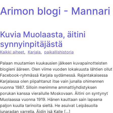
ohita sisältöön
Arimon blogi - Mannari
Kuvia Muolaasta, äitini
synnyinpitäjästä
Kaikki aiheet
,
Karjala
,
paikallishistoria
Palaan muutamien kuukausien jälkeen kuvapainotteisten
blogieni ääreen. Olen viime vuoden lokakuusta lähtien ollut
Facebook-ryhmässä Karjala sydämessä. Rajantakaisessa
Karjalassa olen piipahtanut itse vain junalla ohimennen
vuonna 1987. Silloin menimme ammattiyhdistyksen
porukan kanssa vierailulle Moskovaan. Äitini on syntynyt
Muolaassa vuonna 1919. Hänen kauttaan sain lapsena
paljon kuulla tarinoita sieltä. He asuivat Leipäsuolla
junaradan varrella. Äidin isä Kalle […]