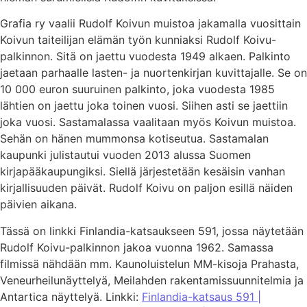
Grafia ry vaalii Rudolf Koivun muistoa jakamalla vuosittain
Koivun taiteilijan elämän työn kunniaksi Rudolf Koivu-
palkinnon. Sitä on jaettu vuodesta 1949 alkaen. Palkinto
jaetaan parhaalle lasten- ja nuortenkirjan kuvittajalle. Se on
10 000 euron suuruinen palkinto, joka vuodesta 1985
lähtien on jaettu joka toinen vuosi. Siihen asti se jaettiin
joka vuosi. Sastamalassa vaalitaan myös Koivun muistoa.
Sehän on hänen mummonsa kotiseutua. Sastamalan
kaupunki julistautui vuoden 2013 alussa Suomen
kirjapääkaupungiksi. Siellä järjestetään kesäisin vanhan
kirjallisuuden päivät. Rudolf Koivu on paljon esillä näiden
päivien aikana.
Tässä on linkki Finlandia-katsaukseen 591, jossa näytetään
Rudolf Koivu-palkinnon jakoa vuonna 1962. Samassa
filmissä nähdään mm. Kaunoluistelun MM-kisoja Prahasta,
Veneurheilunäyttelyä, Meilahden rakentamissuunnitelmia ja
Antartica näyttelyä. Linkki:
Finlandia-katsaus 591 |