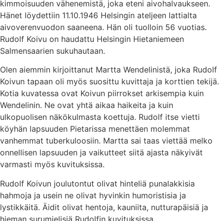
kimmoisuuden vähenemistä, joka eteni aivohalvaukseen.
Hänet löydettiin 11.10.1946 Helsingin ateljeen lattialta
aivoverenvuodon saaneena. Hän oli tuolloin 56 vuotias.
Rudolf Koivu on haudattu Helsingin Hietaniemeen
Salmensaarien sukuhautaan.
Olen aiemmin kirjoittanut Martta Wendelinistä, joka Rudolf
Koivun tapaan oli myös suosittu kuvittaja ja korttien tekijä.
Kotia kuvatessa ovat Koivun piirrokset arkisempia kuin
Wendelinin. Ne ovat yhtä aikaa haikeita ja kuin
ulkopuolisen näkökulmasta koettuja. Rudolf itse vietti
köyhän lapsuuden Pietarissa menettäen molemmat
vanhemmat tuberkuloosiin. Martta sai taas viettää melko
onnellisen lapsuuden ja vaikutteet siitä ajasta näkyivät
varmasti myös kuvituksissa.
Rudolf Koivun joulutontut olivat hinteliä punalakkisia
hahmoja ja usein ne olivat hyvinkin humoristisia ja
lystikkäitä. Äidit olivat hentoja, kauniita, nutturapäisiä ja
hieman surumielisiä Rudolfin kuvituksissa.