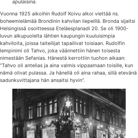
apulaisina.
Vuonna 1925 aikoihin Rudolf Koivu alkoi viettää ns.
boheemielämää Brondinin kahvilan liepeillä. Bronda sijaitsi
Helsingissä osoitteessa Eteläesplanadi 20. Se oli 1900-
luvun alkupuolelta lähtien kaupungin kuuluisimpia
kahviloita, joissa taiteilijat tapailivat toisiaan. Rudolfin
lempinimi oli Tahvo, joka väännettiin hänen toisesta
nimestään Sefanias. Hänestä kerrottiin tuohon aikaan:
”Tahvo oli antelias ja aina valmis vippaamaan toisille, kun
nämä olivat pulassa. Ja hänellä oli aina rahaa, sillä etevänä
sadunkuvittajana hän ansaitsi hyvin”.