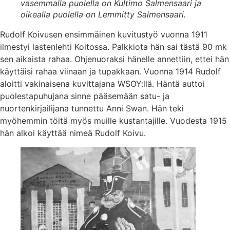
vasemmalla puolella on Kultimo Salmensaari ja
oikealla puolella on Lemmitty Salmensaari.
Rudolf Koivusen ensimmäinen kuvitustyö vuonna 1911
ilmestyi lastenlehti Koitossa. Palkkiota hän sai tästä 90 mk
sen aikaista rahaa. Ohjenuoraksi hänelle annettiin, ettei hän
käyttäisi rahaa viinaan ja tupakkaan. Vuonna 1914 Rudolf
aloitti vakinaisena kuvittajana WSOY:llä. Häntä auttoi
puolestapuhujana sinne pääsemään satu- ja
nuortenkirjailijana tunnettu Anni Swan. Hän teki
myöhemmin töitä myös muille kustantajille. Vuodesta 1915
hän alkoi käyttää nimeä Rudolf Koivu.