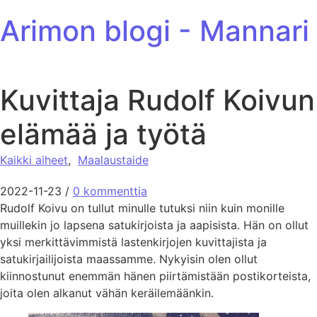
ohita sisältöön
Arimon blogi - Mannari
Kuvittaja Rudolf Koivun
elämää ja työtä
Kaikki aiheet
,
Maalaustaide
2022-11-23
/
0 kommenttia
Rudolf Koivu on tullut minulle tutuksi niin kuin monille
muillekin jo lapsena satukirjoista ja aapisista. Hän on ollut
yksi merkittävimmistä lastenkirjojen kuvittajista ja
satukirjailijoista maassamme. Nykyisin olen ollut
kiinnostunut enemmän hänen piirtämistään postikorteista,
joita olen alkanut vähän keräilemäänkin.