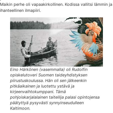
Maikin perhe oli vapaakirkollinen. Kodissa vallitsi lämmin ja
ihanteellinen ilmapiiri.
Eino Härkönen (vasemmalla) oli Rudolfin
opiskelutoveri Suomen taideyhdistyksen
piirustuskoulussa. Hän oli sen jälkeenkin
pitkäaikainen ja luotettu ystävä ja
kirjeenvaihtokumppani. Tämä
pohjoiskarjalalainen taiteilija palasi opintojensa
päätyttyä pysyvästi synnyinseudulleen
Kaltimoon.