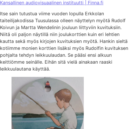
Kansallinen audiovisuaalinen instituutti | Finna.fi
Itse sain tutustua viime vuoden lopulla Erkkolan
taiteilijakodissa Tuusulassa olleen näyttelyn myötä Rudolf
Koivun ja Martta Wendelinin jouluun liittyviin kuvituksiin.
Niitä oli paljon näytillä niin joulukorttien kuin eri lehtien
kautta sekä myös kirjojen kuvituksien myötä. Hankin sieltä
kotiimme monien korttien lisäksi myös Rudolfin kuvituksen
pohjalta tehdyn leikkuulaudan. Se pääsi ensi alkuun
keittiömme seinälle. Eihän sitä vielä ainakaan raaski
leikkuulautana käyttää.