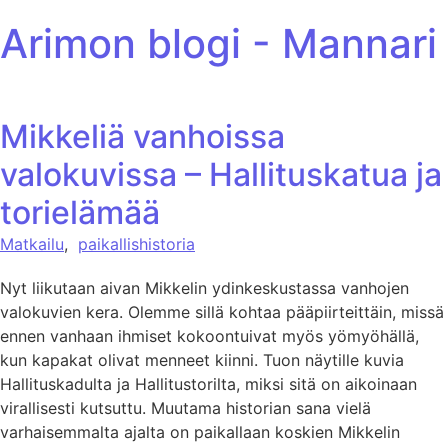
ohita sisältöön
Arimon blogi - Mannari
Mikkeliä vanhoissa
valokuvissa – Hallituskatua ja
torielämää
Matkailu
,
paikallishistoria
Nyt liikutaan aivan Mikkelin ydinkeskustassa vanhojen
valokuvien kera. Olemme sillä kohtaa pääpiirteittäin, missä
ennen vanhaan ihmiset kokoontuivat myös yömyöhällä,
kun kapakat olivat menneet kiinni. Tuon näytille kuvia
Hallituskadulta ja Hallitustorilta, miksi sitä on aikoinaan
virallisesti kutsuttu. Muutama historian sana vielä
varhaisemmalta ajalta on paikallaan koskien Mikkelin