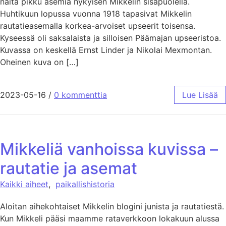
näitä pikku asemia nykyisen Mikkelin sisäpuolella.
Huhtikuun lopussa vuonna 1918 tapasivat Mikkelin
rautatieasemalla korkea-arvoiset upseerit toisensa.
Kyseessä oli saksalaista ja silloisen Päämajan upseeristoa.
Kuvassa on keskellä Ernst Linder ja Nikolai Mexmontan.
Oheinen kuva on […]
2023-05-16
/
0 kommenttia
Lue Lisää
Mikkeliä vanhoissa kuvissa –
rautatie ja asemat
Kaikki aiheet
,
paikallishistoria
Aloitan aihekohtaiset Mikkelin blogini junista ja rautatiestä.
Kun Mikkeli pääsi maamme rataverkkoon lokakuun alussa