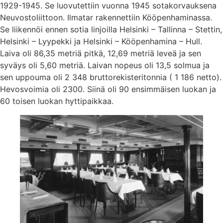
1929-1945. Se luovutettiin vuonna 1945 sotakorvauksena
Neuvostoliittoon. Ilmatar rakennettiin Kööpenhaminassa.
Se liikennöi ennen sotia linjoilla Helsinki – Tallinna – Stettin,
Helsinki – Lyypekki ja Helsinki – Kööpenhamina – Hull.
Laiva oli 86,35 metriä pitkä, 12,69 metriä leveä ja sen
syväys oli 5,60 metriä. Laivan nopeus oli 13,5 solmua ja
sen uppouma oli 2 348 bruttorekisteritonnia ( 1 186 netto).
Hevosvoimia oli 2300. Siinä oli 90 ensimmäisen luokan ja
60 toisen luokan hyttipaikkaa.