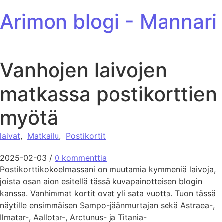
ohita sisältöön
Arimon blogi - Mannari
Vanhojen laivojen
matkassa postikorttien
myötä
laivat
,
Matkailu
,
Postikortit
2025-02-03
/
0 kommenttia
Postikorttikokoelmassani on muutamia kymmeniä laivoja,
joista osan aion esitellä tässä kuvapainotteisen blogin
kanssa. Vanhimmat kortit ovat yli sata vuotta. Tuon tässä
näytille ensimmäisen Sampo-jäänmurtajan sekä Astraea-,
Ilmatar-, Aallotar-, Arctunus- ja Titania-