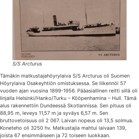
S/S Arcturus
Tämäkin matkustajahöyrylaiva S/S Arcturus oli Suomen
Höyrylaiva Osakeyhtiön omistuksessa. Se liikennöi 57
vuoden ajan vuosina 1899-1956. Pääasiallinen reitti sillä oli
linjalla Helsinki/Hanko/Turku – Kööpenhamina – Hull. Tämä
alus rakennettiin Dundeessä Skotlannissa. Sen pituus oli
88,95 m, leveys 11,57 m ja syväys 6,57 m. Sen
bruttovetoisuus oli 2 067. Laivan nopeus oli 13,5 solmua.
Koneteho oli 3250 hv. Matkustajia mahtui laivaan 139,
joista 67 ensimmäiseen ja 72 toiseen luokkaan.