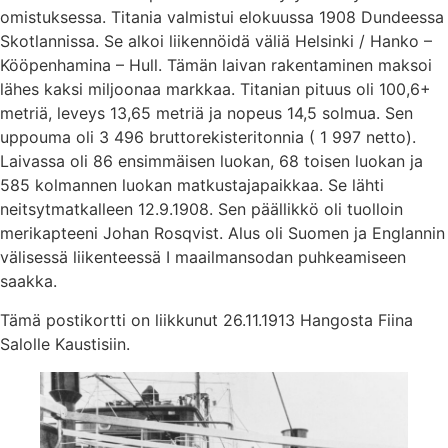
omistuksessa. Titania valmistui elokuussa 1908 Dundeessa
Skotlannissa. Se alkoi liikennöidä väliä Helsinki / Hanko –
Kööpenhamina – Hull. Tämän laivan rakentaminen maksoi
lähes kaksi miljoonaa markkaa. Titanian pituus oli 100,6+
metriä, leveys 13,65 metriä ja nopeus 14,5 solmua. Sen
uppouma oli 3 496 bruttorekisteritonnia ( 1 997 netto).
Laivassa oli 86 ensimmäisen luokan, 68 toisen luokan ja
585 kolmannen luokan matkustajapaikkaa. Se lähti
neitsytmatkalleen 12.9.1908. Sen päällikkö oli tuolloin
merikapteeni Johan Rosqvist. Alus oli Suomen ja Englannin
välisessä liikenteessä I maailmansodan puhkeamiseen
saakka.
Tämä postikortti on liikkunut 26.11.1913 Hangosta Fiina
Salolle Kaustisiin.