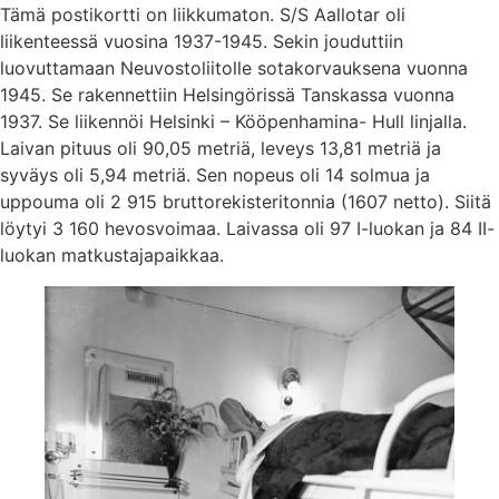
Tämä postikortti on liikkumaton. S/S Aallotar oli
liikenteessä vuosina 1937-1945. Sekin jouduttiin
luovuttamaan Neuvostoliitolle sotakorvauksena vuonna
1945. Se rakennettiin Helsingörissä Tanskassa vuonna
1937. Se liikennöi Helsinki – Kööpenhamina- Hull linjalla.
Laivan pituus oli 90,05 metriä, leveys 13,81 metriä ja
syväys oli 5,94 metriä. Sen nopeus oli 14 solmua ja
uppouma oli 2 915 bruttorekisteritonnia (1607 netto). Siitä
löytyi 3 160 hevosvoimaa. Laivassa oli 97 I-luokan ja 84 II-
luokan matkustajapaikkaa.