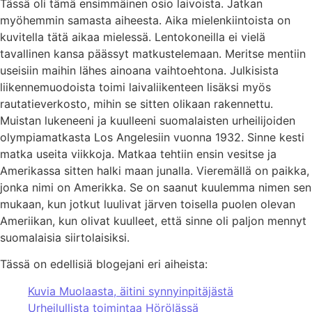
Tässä oli tämä ensimmäinen osio laivoista. Jatkan
myöhemmin samasta aiheesta. Aika mielenkiintoista on
kuvitella tätä aikaa mielessä. Lentokoneilla ei vielä
tavallinen kansa päässyt matkustelemaan. Meritse mentiin
useisiin maihin lähes ainoana vaihtoehtona. Julkisista
liikennemuodoista toimi laivaliikenteen lisäksi myös
rautatieverkosto, mihin se sitten olikaan rakennettu.
Muistan lukeneeni ja kuulleeni suomalaisten urheilijoiden
olympiamatkasta Los Angelesiin vuonna 1932. Sinne kesti
matka useita viikkoja. Matkaa tehtiin ensin vesitse ja
Amerikassa sitten halki maan junalla. Vieremällä on paikka,
jonka nimi on Amerikka. Se on saanut kuulemma nimen sen
mukaan, kun jotkut luulivat järven toisella puolen olevan
Ameriikan, kun olivat kuulleet, että sinne oli paljon mennyt
suomalaisia siirtolaisiksi.
Tässä on edellisiä blogejani eri aiheista:
Kuvia Muolaasta, äitini synnyinpitäjästä
Urheilullista toimintaa Hörölässä