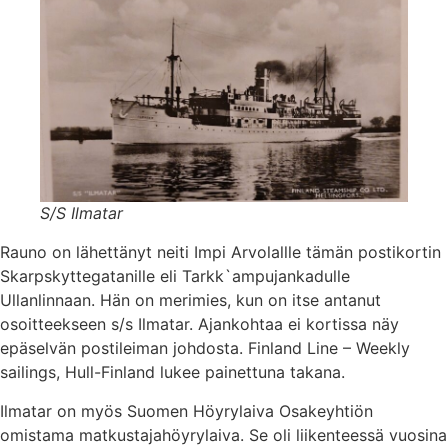
S/S Ilmatar
Rauno on lähettänyt neiti Impi Arvolallle tämän postikortin
Skarpskyttegatanille eli Tarkk`ampujankadulle
Ullanlinnaan. Hän on merimies, kun on itse antanut
osoitteekseen s/s Ilmatar. Ajankohtaa ei kortissa näy
epäselvän postileiman johdosta. Finland Line – Weekly
sailings, Hull-Finland lukee painettuna takana.
Ilmatar on myös Suomen Höyrylaiva Osakeyhtiön
omistama matkustajahöyrylaiva. Se oli liikenteessä vuosina