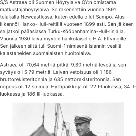
S/S Astraea oli Suomen Höyrylaiva OY:n omistama
matkustajahöyrylaiva. Se rakennettiin vuonna 1891
telakalla Newcastlessa, kuten edellä ollut Sampo. Alus
liikennöi Hanko-Hull-reitillä vuoteen 1899 asti. Sen jälkeen
se jatkoi pääasiassa Turku-Kööpenhamina-Hull-linjalla.
Vuonna 1930 laiva myytiin hankolaiselle H.A. Elfvingille.
Sen jälkeen siitä tuli Suomi-1 nimisenä Islannin vesillä
kalastaneiden suomalaisten huoltolaiva.
Astraea oli 70,64 metriä pitkä, 9,80 metriä leveä ja sen
syväys oli 5,79 metriä. Laivan vetoisuus oli 1 186
bruttorekisteritonnia ja 635 nettorekisteritonnia. Sen
nopeus oli 12 solmua. Hyttipaikkoja oli 22 I-luokassa, 34 II-
luokassa ja 186 III-luokassa.