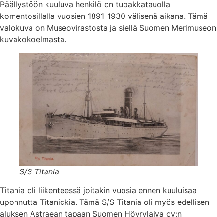
Päällystöön kuuluva henkilö on tupakkatauolla
komentosillalla vuosien 1891-1930 välisenä aikana. Tämä
valokuva on Museovirastosta ja siellä Suomen Merimuseon
kuvakokoelmasta.
S/S Titania
Titania oli liikenteessä joitakin vuosia ennen kuuluisaa
uponnutta Titanickia. Tämä S/S Titania oli myös edellisen
aluksen Astraean tapaan Suomen Höyrylaiva oy:n