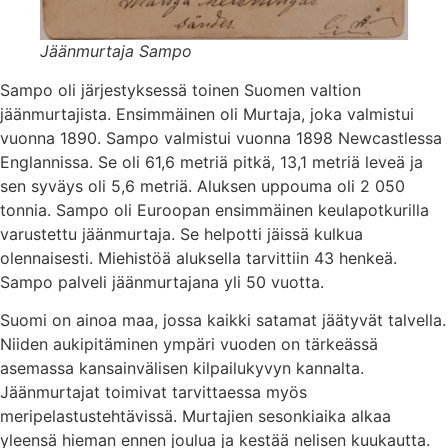
Jäänmurtaja Sampo
Sampo oli järjestyksessä toinen Suomen valtion
jäänmurtajista. Ensimmäinen oli Murtaja, joka valmistui
vuonna 1890. Sampo valmistui vuonna 1898 Newcastlessa
Englannissa. Se oli 61,6 metriä pitkä, 13,1 metriä leveä ja
sen syväys oli 5,6 metriä. Aluksen uppouma oli 2 050
tonnia. Sampo oli Euroopan ensimmäinen keulapotkurilla
varustettu jäänmurtaja. Se helpotti jäissä kulkua
olennaisesti. Miehistöä aluksella tarvittiin 43 henkeä.
Sampo palveli jäänmurtajana yli 50 vuotta.
Suomi on ainoa maa, jossa kaikki satamat jäätyvät talvella.
Niiden aukipitäminen ympäri vuoden on tärkeässä
asemassa kansainvälisen kilpailukyvyn kannalta.
Jäänmurtajat toimivat tarvittaessa myös
meripelastustehtävissä. Murtajien sesonkiaika alkaa
yleensä hieman ennen joulua ja kestää nelisen kuukautta.