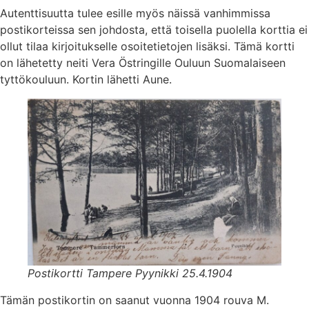
Autenttisuutta tulee esille myös näissä vanhimmissa
postikorteissa sen johdosta, että toisella puolella korttia ei
ollut tilaa kirjoitukselle osoitetietojen lisäksi. Tämä kortti
on lähetetty neiti Vera Östringille Ouluun Suomalaiseen
tyttökouluun. Kortin lähetti Aune.
Postikortti Tampere Pyynikki 25.4.1904
Tämän postikortin on saanut vuonna 1904 rouva M.