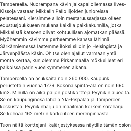
Tampereella. Nuorempana kävin jalkapalloilemassa Ilves-
Kissoja vastaan Mikkelin Palloilijoiden junioreissa
pelatessani. Kiersimme silloin mestaruussarjassa olleen
edustusjoukkueen mukana kaikilla paikkakunnilla, jotka
Mikkelistä katsoen olivat kohtuullisen ajomatkan päässä.
Myöhemmin kävimme perheemme kanssa lähinnä
Särkänniemessä lastemme iloksi silloin jo Helsingistä ja
Järvenpäästä käsin. Ohitse olen ajellut varmaan yhtä
monta kertaa, kun olemme Pirkanmaalla mökkeilleet eri
paikoissa parin vuosikymmenen aikana.
Tampereella on asukkaita noin 260 000. Kaupunki
perustettiin vuonna 1779. Kokonaispinta-ala on noin 690
km2. Minulla on aika paljon postikortteja Pyynikin alueelta.
Se on kaupunginosa lähellä Ylä-Pispalaa ja Tampereen
keskustaa. Pyynikinharju on maailman korkein soraharju.
Se kohoaa 162 metrin korkeuteen merenpinnasta.
Tuon näitä korttejani ikäjärjestyksessä näytille tämän osion