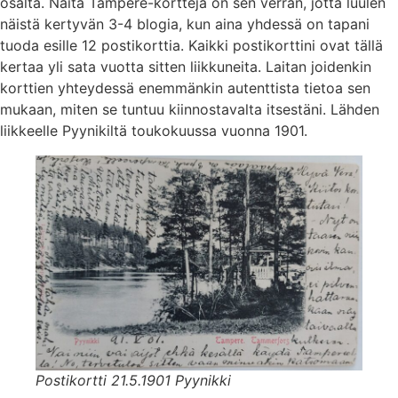
osalta. Näitä Tampere-kortteja on sen verran, jotta luulen
näistä kertyvän 3-4 blogia, kun aina yhdessä on tapani
tuoda esille 12 postikorttia. Kaikki postikorttini ovat tällä
kertaa yli sata vuotta sitten liikkuneita. Laitan joidenkin
korttien yhteydessä enemmänkin autenttista tietoa sen
mukaan, miten se tuntuu kiinnostavalta itsestäni. Lähden
liikkeelle Pyynikiltä toukokuussa vuonna 1901.
Postikortti 21.5.1901 Pyynikki