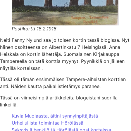
Postikortti 18.2.1916
Neiti Fanny Nylund saa jo toisen kortin tässä blogissa. Nyt
hänen osoitteensa on Albertinkatu 7 Helsingissä. Anna
Heiskala on kortin lähettäjä. Suomalainen Kirjakauppa
Tampereella on tätä korttia myynyt. Pyynikkiä on jälleen
näytillä korteissani.
Tässä oli tämän ensimmäisen Tampere-aiheisten korttien
anti. Näiden kautta paikallistietämys paranee.
Tässä on viimeisimpiä artikkeleita blogeistani suorilla
linkeillä.
Kuvia Muolaasta, äitini synnyinpitäjästä
Urheilullista toimintaa Hörölässä
Syksyisiä henkilöitä Hörölästä postikorteissa