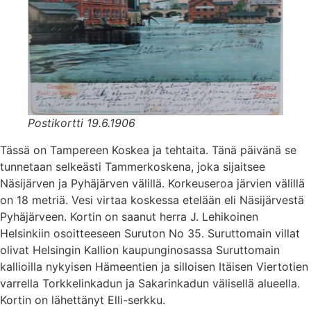
Postikortti 19.6.1906
Tässä on Tampereen Koskea ja tehtaita. Tänä päivänä se
tunnetaan selkeästi Tammerkoskena, joka sijaitsee
Näsijärven ja Pyhäjärven välillä. Korkeuseroa järvien välillä
on 18 metriä. Vesi virtaa koskessa etelään eli Näsijärvestä
Pyhäjärveen. Kortin on saanut herra J. Lehikoinen
Helsinkiin osoitteeseen Suruton No 35. Suruttomain villat
olivat Helsingin Kallion kaupunginosassa Suruttomain
kallioilla nykyisen Hämeentien ja silloisen Itäisen Viertotien
varrella Torkkelinkadun ja Sakarinkadun välisellä alueella.
Kortin on lähettänyt Elli-serkku.