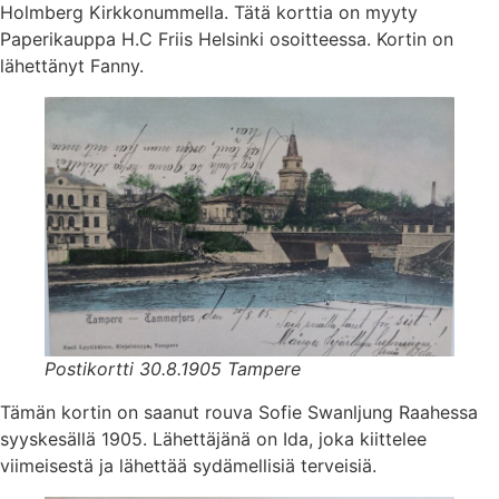
Holmberg Kirkkonummella. Tätä korttia on myyty
Paperikauppa H.C Friis Helsinki osoitteessa. Kortin on
lähettänyt Fanny.
Postikortti 30.8.1905 Tampere
Tämän kortin on saanut rouva Sofie Swanljung Raahessa
syyskesällä 1905. Lähettäjänä on Ida, joka kiittelee
viimeisestä ja lähettää sydämellisiä terveisiä.