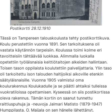
Postikortti 28.12.1910
Tässä on Tampereen talouskoulusta tehty postikorttikuva.
Koulu perustettiin vuonna 1891. Sen tarkoituksena oli
vastata käytännön tarpeisiin. Koulussa toimi kolme eri
tavoitteisiin tähtäävää luokkaa. Alimmalla luokalla
opetettiin työläisnaisia keittiötaitojen alkeiden hallintaan.
Toisen tason oppilaista koulutettiin palvelijattaria. Ylin taso
oli tarkoitettu ison talouden haltijoiksi aikoville etenkin
säätyläisnaisille. Vuonna 1905 valmistui oma
koulurakennus Koulukadulle ja se päätti ahtaiksi tulleissa
vuokratiloissa opettamisen. Kyseessä on siis postikortissa
oleva rakennus. Tämän kortin on saanut tunnettu
raittiuspuhuja ja -neuvoja Jalmari Matisto (1879-1947)
Humppilasta. O. Maijala on sen hänelle lähettänyt.