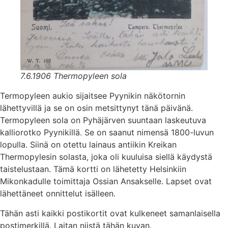
7.6.1906 Thermopyleen sola
Termopyleen aukio sijaitsee Pyynikin näkötornin
lähettyvillä ja se on osin metsittynyt tänä päivänä.
Termopyleen sola on Pyhäjärven suuntaan laskeutuva
kalliorotko Pyynikillä. Se on saanut nimensä 1800-luvun
lopulla. Siinä on otettu lainaus antiikin Kreikan
Thermopylesin solasta, joka oli kuuluisa siellä käydystä
taistelustaan. Tämä kortti on lähetetty Helsinkiin
Mikonkadulle toimittaja Ossian Ansakselle. Lapset ovat
lähettäneet onnittelut isälleen.
Tähän asti kaikki postikortit ovat kulkeneet samanlaisella
postimerkillä. Laitan niistä tähän kuvan.