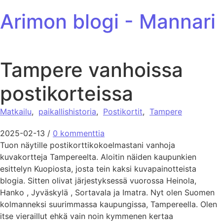
ohita sisältöön
Arimon blogi - Mannari
Tampere vanhoissa
postikorteissa
Matkailu
,
paikallishistoria
,
Postikortit
,
Tampere
2025-02-13
/
0 kommenttia
Tuon näytille postikorttikokoelmastani vanhoja
kuvakortteja Tampereelta. Aloitin näiden kaupunkien
esittelyn Kuopiosta, josta tein kaksi kuvapainotteista
blogia. Sitten olivat järjestyksessä vuorossa Heinola,
Hanko , Jyväskylä , Sortavala ja Imatra. Nyt olen Suomen
kolmanneksi suurimmassa kaupungissa, Tampereella. Olen
itse vieraillut ehkä vain noin kymmenen kertaa