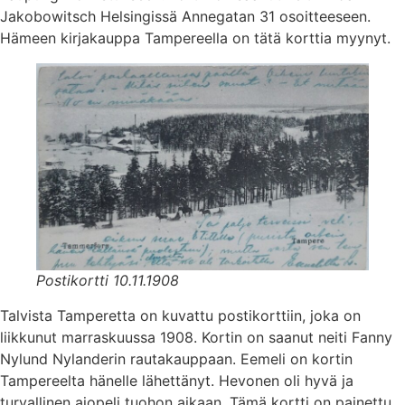
Jakobowitsch Helsingissä Annegatan 31 osoitteeseen.
Hämeen kirjakauppa Tampereella on tätä korttia myynyt.
Postikortti 10.11.1908
Talvista Tamperetta on kuvattu postikorttiin, joka on
liikkunut marraskuussa 1908. Kortin on saanut neiti Fanny
Nylund Nylanderin rautakauppaan. Eemeli on kortin
Tampereelta hänelle lähettänyt. Hevonen oli hyvä ja
turvallinen ajopeli tuohon aikaan. Tämä kortti on painettu