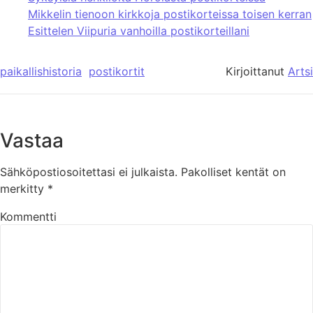
Mikkelin tienoon kirkkoja postikorteissa toisen kerran
Esittelen Viipuria vanhoilla postikorteillani
paikallishistoria
postikortit
Kirjoittanut
Artsi
Vastaa
Sähköpostiosoitettasi ei julkaista.
Pakolliset kentät on
merkitty
*
Kommentti