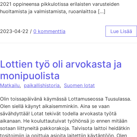
2021 oppineensa pikkulotissa erilaisten varusteiden
huoltamista ja valmistamista, ruoanlaittoa […]
2023-04-22
/
0 kommenttia
Lue Lisää
Lottien työ oli arvokasta ja
monipuolista
Matkailu
,
paikallishistoria
,
Suomen lotat
Olin toissapäivänä käymässä Lottamuseossa Tuusulassa.
Olen siellä käynyt aikaisemminkin. Aina se vaan
sävähdyttää! Lotat tekivät todella arvokasta työtä
aikanaan. He kouluttautuivat työhönsä jo ennen mitään
sotaan liittyneitä pakkorakoja. Talvisota laittoi heidätkin
tositoimiin ja opittuja asioita laitettiin käytäntöön. Olen