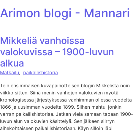
ohita sisältöön
Arimon blogi - Mannari
Mikkeliä vanhoissa
valokuvissa – 1900-luvun
alkua
Matkailu
,
paikallishistoria
Tein ensimmäisen kuvapainotteisen blogin Mikkelistä noin
viikko sitten. Siinä menin vanhojen valokuvien myötä
kronologisessa järjestyksessä vanhimman ollessa vuodelta
1866 ja uusimman vuodelta 1899. Siihen mahtui jonkin
verran paikallishistoriaa. Jatkan vielä samaan tapaan 1900-
luvun alun valokuvien käsittelyä. Sen jälkeen siirryn
aihekohtaiseen paikallishistoriaan. Käyn silloin läpi