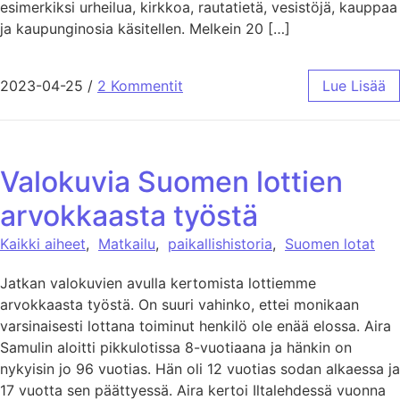
esimerkiksi urheilua, kirkkoa, rautatietä, vesistöjä, kauppaa
ja kaupunginosia käsitellen. Melkein 20 […]
2023-04-25
/
2 Kommentit
Lue Lisää
Valokuvia Suomen lottien
arvokkaasta työstä
Kaikki aiheet
,
Matkailu
,
paikallishistoria
,
Suomen lotat
Jatkan valokuvien avulla kertomista lottiemme
arvokkaasta työstä. On suuri vahinko, ettei monikaan
varsinaisesti lottana toiminut henkilö ole enää elossa. Aira
Samulin aloitti pikkulotissa 8-vuotiaana ja hänkin on
nykyisin jo 96 vuotias. Hän oli 12 vuotias sodan alkaessa ja
17 vuotta sen päättyessä. Aira kertoi Iltalehdessä vuonna