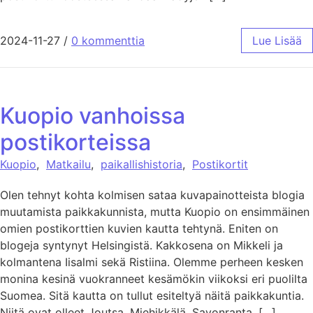
2024-11-27
/
0 kommenttia
Lue Lisää
Kuopio vanhoissa
postikorteissa
Kuopio
,
Matkailu
,
paikallishistoria
,
Postikortit
Olen tehnyt kohta kolmisen sataa kuvapainotteista blogia
muutamista paikkakunnista, mutta Kuopio on ensimmäinen
omien postikorttien kuvien kautta tehtynä. Eniten on
blogeja syntynyt Helsingistä. Kakkosena on Mikkeli ja
kolmantena Iisalmi sekä Ristiina. Olemme perheen kesken
monina kesinä vuokranneet kesämökin viikoksi eri puolilta
Suomea. Sitä kautta on tullut esiteltyä näitä paikkakuntia.
Niitä ovat olleet Joutsa, Miehikkälä, Savonranta, […]