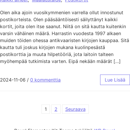
Olen aika ajoin vuosikymmenien varrella ollut innostunut
postikorteista. Olen pääsääntöisesti säilyttänyt kaikki
kortit, joita olen itse saanut. Niitä on sitä kautta kuitenkin
varsin vähäinen määrä. Harrastin vuodesta 1997 alkaen
muiden töiden ohessa antikvaaristen kirjojen kauppaa. Sitä
kautta tuli joskus kirjojen mukana kuolinpesästä
postikorttia ja muuta hilpetööriä, jota laitoin talteen
myöhempää tutkimista varten. Eipä nekään määrät […]
2024-11-06
/
0 kommenttia
Lue Lisää
Artikkelien sivutus
1
2
Seuraava