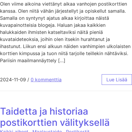
Olen viime aikoina viettänyt aikaa vanhojen postikorttien
kanssa. Olen niitä vähän järjestellyt ja opiskellut samalla.
Samalla on syntynyt ajatus alkaa kirjoittaa näistä
kuvapainotteisia blogeja. Haluan jakaa kaikkien
halukkaiden ihmisten katseltaviksi näitä pieniä
kuvataideteoksia, joihin olen itsekin hurahtanut ja
ihastunut. Liikun ensi alkuun näiden vanhimpien ulkolaisten
korttien kimpussa ja tuon niitä tarjolle teillekin nähtäviksi.
Pariisin maailmannäyttely […]
2024-11-09
/
0 kommenttia
Lue Lisää
Taidetta ja historiaa
postikorttien välityksellä
Kaikki aiheet
,
Maalaustaide
,
Postikortit