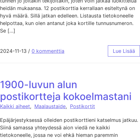
tunnen jo joitakin tekijöitäkin, joten voin jatkaa luokittelua
heidän mukaansa. 12 postikorttia kerrallaan esiteltynä on
hyvä määrä. Sillä jatkan edelleen. Listausta tietokoneelle
helpottaa, kun olen antanut joka kortille tunnusnumeron.
Se […]
2024-11-13
/
0 kommenttia
Lue Lisää
1900-luvun alun
postikortteja kokoelmastani
Kaikki aiheet
,
Maalaustaide
,
Postikortit
Epäjärjestyksessä olleiden postikorttieni katselmus jatkuu.
Siinä samassa yhteydessä aion viedä ne kaikki
tietokoneelle, jossa ne voi ehkä hieman paremmin