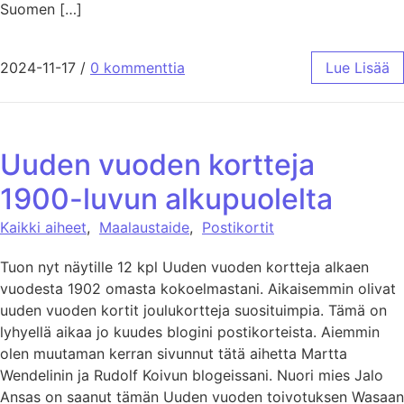
Suomen […]
2024-11-17
/
0 kommenttia
Lue Lisää
Uuden vuoden kortteja
1900-luvun alkupuolelta
Kaikki aiheet
,
Maalaustaide
,
Postikortit
Tuon nyt näytille 12 kpl Uuden vuoden kortteja alkaen
vuodesta 1902 omasta kokoelmastani. Aikaisemmin olivat
uuden vuoden kortit joulukortteja suosituimpia. Tämä on
lyhyellä aikaa jo kuudes blogini postikorteista. Aiemmin
olen muutaman kerran sivunnut tätä aihetta Martta
Wendelinin ja Rudolf Koivun blogeissani. Nuori mies Jalo
Ansas on saanut tämän Uuden vuoden toivotuksen Wasaan