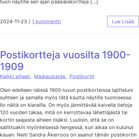
tuon näytille sen ajan pääsiäiskortteja […]
2024-11-23
/
1 kommentti
Lue Lisää
Postikortteja vuosilta 1900-
1909
Kaikki aiheet
,
Maalaustaide
,
Postikortit
Olen edelleen näissä 1900-luvun postikorteissa lajitteluni
suhteen ja samalla myös tätä kautta näytille tuomisessa.
Ilo näitä on klarailla. On myös jännittävää kaivella tietoja
120 vuoden takaa, mitä on kerrottavaa lähettäjästä tai
kortin saajasta aiheen lisäksi. Luulisin, että se on
sallittuakin myönteisessä hengessä, kun aikaa on kulunut
kauan. Neiti Sandra Åkerroos on saanut tämän postikortin