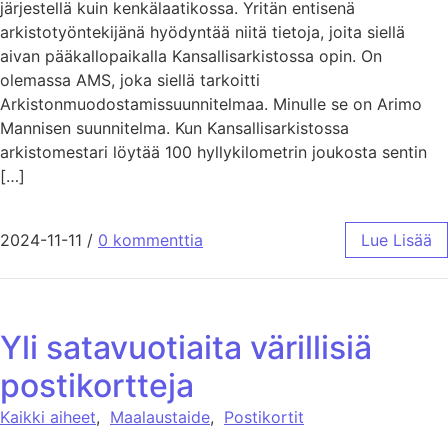
järjestellä kuin kenkälaatikossa. Yritän entisenä
arkistotyöntekijänä hyödyntää niitä tietoja, joita siellä
aivan pääkallopaikalla Kansallisarkistossa opin. On
olemassa AMS, joka siellä tarkoitti
Arkistonmuodostamissuunnitelmaa. Minulle se on Arimo
Mannisen suunnitelma. Kun Kansallisarkistossa
arkistomestari löytää 100 hyllykilometrin joukosta sentin
[…]
2024-11-11
/
0 kommenttia
Lue Lisää
Yli satavuotiaita värillisiä
postikortteja
Kaikki aiheet
,
Maalaustaide
,
Postikortit