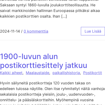
Saksaan syntyi 1860-luvulla joulukorttiteollisuutta. He
saivat markkinoiden hallinnan Euroopassa pitkäksi aikaa
kaikkien postikorttien osalta. Ihan […]
2024-11-14
/
0 kommenttia
Lue Lisää
1900-luvun alun
postikorttiesittely jatkuu
Kaikki aiheet
,
Maalaustaide
,
paikallishistoria
,
Postikortit
Hyvin säilyneitä postikortteja 120 vuoden takaa on
edelleen tulossa näytille. Olen itse ryhmitellyt näitä vanhoja
sekalaisia postikortteja yleisiin, joulu-, uudenvuoden-,
onnittelu- ja pääsiäiskortteihin. Myöhempinä vuosina