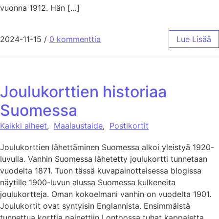
vuonna 1912. Hän […]
2024-11-15
/
0 kommenttia
Lue Lisää
Joulukorttien historiaa
Suomessa
Kaikki aiheet
,
Maalaustaide
,
Postikortit
Joulukorttien lähettäminen Suomessa alkoi yleistyä 1920-
luvulla. Vanhin Suomessa lähetetty joulukortti tunnetaan
vuodelta 1871. Tuon tässä kuvapainotteisessa blogissa
näytille 1900-luvun alussa Suomessa kulkeneita
joulukortteja. Oman kokoelmani vanhin on vuodelta 1901.
Joulukortit ovat syntyisin Englannista. Ensimmäistä
tunnettua korttia painettiin Lontoossa tuhat kappaletta.