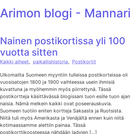
ohita sisältöön
Arimon blogi - Mannari
Nainen postikortissa yli 100
vuotta sitten
Kaikki aiheet
,
paikallishistoria
,
Postikortit
Ulkomailta Suomeen myyntiin tulleissa postikorteissa oli
vuosisatojen 1800 ja 1900 vaihteessa usein ihmisiä
kuvattuna ja myöhemmin myös piirrettynä. Tässä
postikortteja käsittävässä blogissani tuon esille tuon ajan
naisia. Nämä melkein kaikki ovat poseerauskuvia.
Suomeen tuotiin eniten kortteja Saksasta ja Ruotsista.
Niitä tuli myös Amerikasta ja Venäjältä ennen kuin niitä
kotimaassamme alettiin painaa. Tässä
postikorttikoosteessa nähdään ladyjen […]