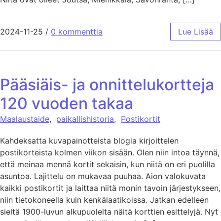
2024-11-25
/
0 kommenttia
Lue Lisää
Pääsiäis- ja onnittelukortteja
120 vuoden takaa
Maalaustaide
,
paikallishistoria
,
Postikortit
Kahdeksatta kuvapainotteista blogia kirjoittelen
postikorteista kolmen viikon sisään. Olen niin intoa täynnä,
että meinaa mennä kortit sekaisin, kun niitä on eri puolilla
asuntoa. Lajittelu on mukavaa puuhaa. Aion valokuvata
kaikki postikortit ja laittaa niitä monin tavoin järjestykseen,
niin tietokoneella kuin kenkälaatikoissa. Jatkan edelleen
sieltä 1900-luvun alkupuolelta näitä korttien esittelyjä. Nyt