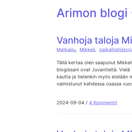
ohita sisältöön
Arimon blogi
Vanhoja taloja Mi
Matkailu
,
Mikkeli
,
paikallishistori
Tällä kertaa olen saapunut Mikke
blogissani ovat Juvantieltä. Vielä 1
kautta ja tietenkin myös etelään m
valmistunut kahdessa osassa vuos
2024-09-04
/
4 Kommentit