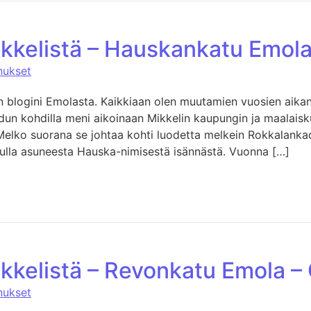
ikkelistä – Hauskankatu Emol
nukset
 blogini Emolasta. Kaikkiaan olen muutamien vuosien aikana
n kohdilla meni aikoinaan Mikkelin kaupungin ja maalaiskun
Melko suorana se johtaa kohti luodetta melkein Rokkalanka
vulla asuneesta Hauska-nimisestä isännästä. Vuonna […]
ikkelistä – Revonkatu Emola –
nukset