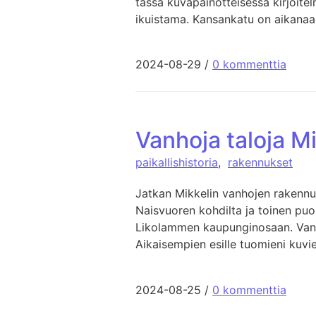
tässä kuvapainotteisessa kirjoitel
ikuistama. Kansankatu on aikanaa
2024-08-29
/
0 kommenttia
Vanhoja taloja M
paikallishistoria
,
rakennukset
Jatkan Mikkelin vanhojen rakennuk
Naisvuoren kohdilta ja toinen puo
Likolammen kaupunginosaan. Vanho
Aikaisempien esille tuomieni kuvi
2024-08-25
/
0 kommenttia