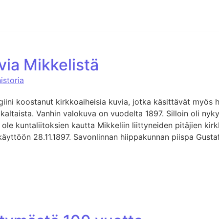
uvia Mikkelistä
historia
iini koostanut kirkkoaiheisia kuvia, jotka käsittävät myös
kaltaista. Vanhin valokuva on vuodelta 1897. Silloin oli nyk
le kuntaliitoksien kautta Mikkeliin liittyneiden pitäjien kir
 käyttöön 28.11.1897. Savonlinnan hiippakunnan piispa Gusta