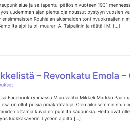
kaupunkialue ja se tapahtui pääosin vuoteen 1931 mennessä
ös uudemman ajan pientaloja noussut pystyyn vuosien varr
yy ensimmäisten Rouhialan alusmaiden tontinvuokraajien nim
amoilta ajoilta oli muurari A. Taipalinin ja räätäli M. […]
ikkelistä – Revonkatu Emola –
nukset
massa Facebook ryhmässä Miun vanha Mikkeli Markku Paappa
uuri osa on ollut puisia omakotitaloja. Olen aikaisemmin noin
iden ottamia kuvia eri puolilta kaupunkia. Heitä ovat ol
Myös luokkakaverini Lyseon ajoilta […]