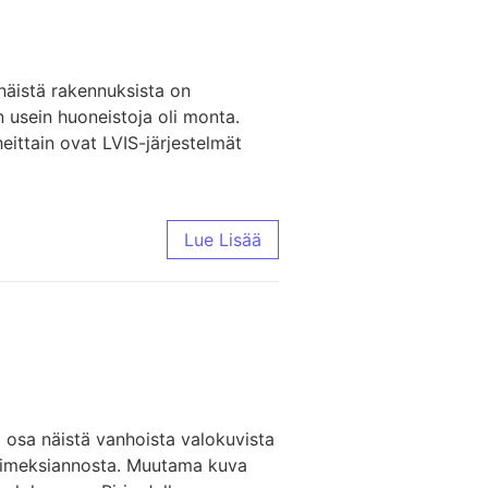
näistä rakennuksista on
n usein huoneistoja oli monta.
iheittain ovat LVIS-järjestelmät
Lue Lisää
i osa näistä vanhoista valokuvista
toimeksiannosta. Muutama kuva