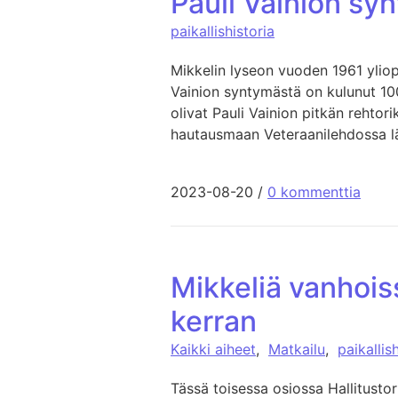
Pauli Vainion sy
paikallishistoria
Mikkelin lyseon vuoden 1961 yliop
Vainion syntymästä on kulunut 100
olivat Pauli Vainion pitkän rehtor
hautausmaan Veteraanilehdossa läh
2023-08-20
/
0 kommenttia
Mikkeliä vanhoiss
kerran
Kaikki aiheet
,
Matkailu
,
paikallis
Tässä toisessa osiossa Hallitustor