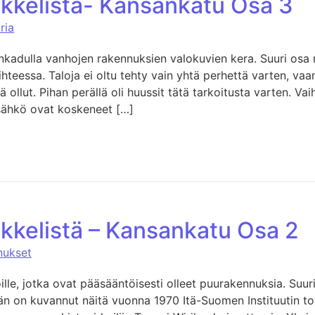
ikkelistä- Kansankatu Osa 3
ria
kadulla vanhojen rakennuksien valokuvien kera. Suuri osa 
teessa. Taloja ei oltu tehty vain yhtä perhettä varten, vaa
lä ollut. Pihan perällä oli huussit tätä tarkoitusta varten. Va
a sähkö ovat koskeneet […]
ikkelistä – Kansankatu Osa 2
nukset
lle, jotka ovat pääsääntöisesti olleet puurakennuksia. Suur
n on kuvannut näitä vuonna 1970 Itä-Suomen Instituutin 