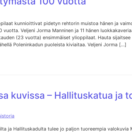
ntymästä 100 vuotta
pilaat kunnioittivat pidetyn rehtorin muistoa hänen ja vaim
 vuotta. Veljeni Jorma Manninen ja 11 hänen luokkakaveria
ikauden (23 vuotta) ensimmäiset ylioppilaat. Hauta sijaitse
ellä Poleninkadun puoleista kiviaitaa. Veljeni Jorma […]
a kuvissa – Hallituskatua ja t
historia
ilta ja Hallituskadulta tulee jo paljon tuoreempia valokuvia M