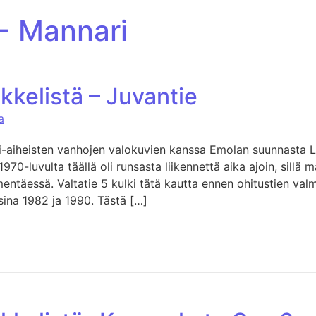
 - Mannari
kkelistä – Juvantie
a
li-aiheisten vanhojen valokuvien kanssa Emolan suunnasta L
970-luvulta täällä oli runsasta liikennettä aika ajoin, sillä m
entäessä. Valtatie 5 kulki tätä kautta ennen ohitustien valm
ina 1982 ja 1990. Tästä […]