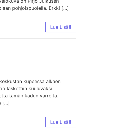
 valokuva on Pirjo Julkusen
aan pohjoispuolella. Erkki […]
Lue Lisää
n keskustan kupeessa alkaen
o laskettiin kuuluvaksi
tta tämän kadun varrelta.
a […]
Lue Lisää