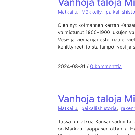
Vanhoja taloja M
Matkailu
,
Mökkeily
,
paikallishisto
Olen nyt kolmannen kerran Kansan
valmistunut 1800-1900 lukujen vaih
Vesi- ja viemärijärjestelmää ei vie
kehittyneet, joista lämpö, vesi j
2024-08-31
/
0 kommenttia
Vanhoja taloja M
Matkailu
,
paikallishistoria
,
raken
Tässä on jatkoa Kansankadun taloi
on Markku Paappasen ottamia. Hä