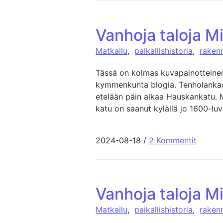
Vanhoja taloja M
Matkailu
,
paikallishistoria
,
raken
Tässä on kolmas kuvapainotteinen
kymmenkunta blogia. Tenholankadu
etelään päin alkaa Hauskankatu. 
katu on saanut kylällä jo 1600-lu
2024-08-18
/
2 Kommentit
Vanhoja taloja M
Matkailu
,
paikallishistoria
,
raken