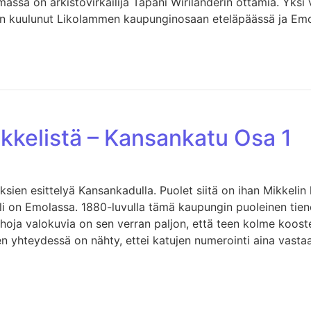
massa on arkistovirkailija Tapani Wirilanderin ottamia. Yksi
n kuulunut Likolammen kaupunginosaan eteläpäässä ja Emol
ikkelistä – Kansankatu Osa 1
sien esittelyä Kansankadulla. Puolet siitä on ihan Mikkeli
li on Emolassa. 1880-luvulla tämä kaupungin puoleinen tieno
ja valokuvia on sen verran paljon, että teen kolme kooste
en yhteydessä on nähty, ettei katujen numerointi aina vasta