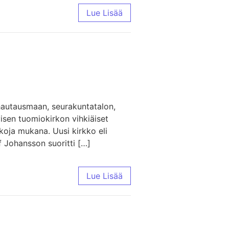
Lue Lisää
 hautausmaan, seurakuntatalon,
yisen tuomiokirkon vihkiäiset
kkoja mukana. Uusi kirkko eli
f Johansson suoritti […]
Lue Lisää