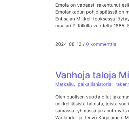
Emola on vapaasti rakentunut esi
Emolankadun pohjoispäässä on my
Entisajan Mikkeli teoksessa löyt
maalari P. Kilkillä vuodelta 1865. S
2024-08-12
/
0 kommenttia
Vanhoja taloja M
Matkailu
,
paikallishistoria
,
raken
Olen puolisen vuotta ollut jaka
mikkeliläisistä taloista, joista s
samassa ryhmässä jakanut myös mu
Wirilander ja Teuvo Karjalainen. 